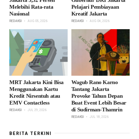
Jakarta 5,52 Persen
Gubernur DKI Jakarta
Melebihi Rata-rata
Pelajari Pembiayaan
Nasional
Kreatif Jakarta
REDAKSI
AUG 05, 2026
REDAKSI
AUG 04, 2026
MRT Jakarta Kini Bisa
Wagub Rano Karno
Menggunakan Kartu
Tantang Jakarta
Kredit Nirsentuh atau
Provoke Tahun Depan
EMV Contactless
Buat Event Lebih Besar
di Sudirman-Thamrin
REDAKSI
JUL 29, 2026
REDAKSI
JUL 18, 2026
BERITA TERKINI