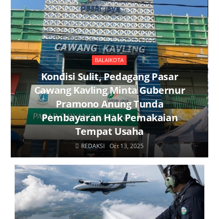
BALAIKOTA
Kondisi Sulit, Pedagang Pasar
Cawang Kavling Minta Gubernur
Pramono Anung Tunda
Pembayaran Hak Pemakaian
Tempat Usaha
REDAKSI
Oct 13, 2025