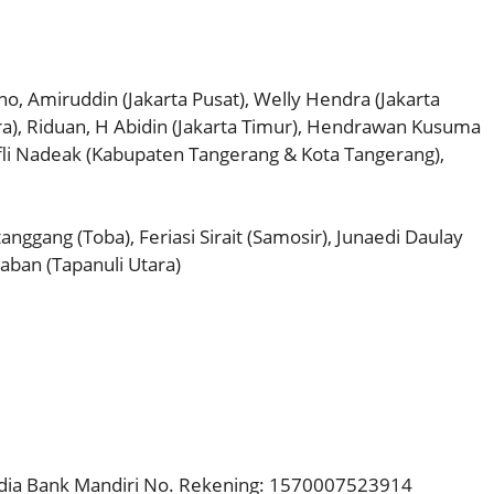
ono, Amiruddin (Jakarta Pusat), Welly Hendra (Jakarta
ara), Riduan, H Abidin (Jakarta Timur), Hendrawan Kusuma
fli Nadeak (Kabupaten Tangerang & Kota Tangerang),
tanggang (Toba), Feriasi Sirait (Samosir), Junaedi Daulay
aban (Tapanuli Utara)
dia Bank Mandiri No. Rekening: 1570007523914